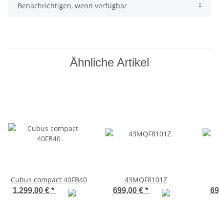
Benachrichtigen, wenn verfügbar
Ähnliche Artikel
Cubus compact 40FB40
43MQF8101Z
1.299,00 €
*
699,00 €
*
69