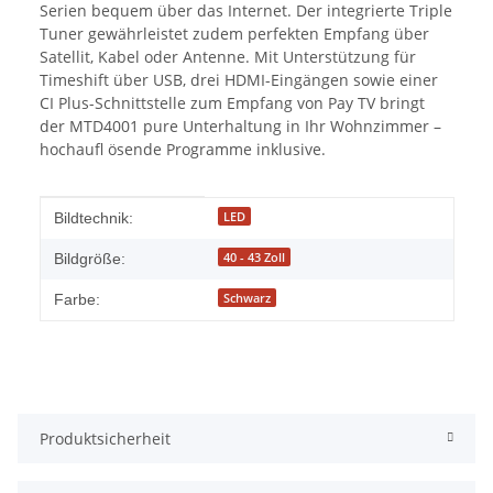
Serien bequem über das Internet. Der integrierte Triple
Tuner gewährleistet zudem perfekten Empfang über
Satellit, Kabel oder Antenne. Mit Unterstützung für
Timeshift über USB, drei HDMI-Eingängen sowie einer
CI Plus-Schnittstelle zum Empfang von Pay TV bringt
der MTD4001 pure Unterhaltung in Ihr Wohnzimmer –
hochaufl ösende Programme inklusive.
Produkteigenschaft
Wert
LED
Bildtechnik:
40 - 43 Zoll
Bildgröße:
Schwarz
Farbe:
Produktsicherheit