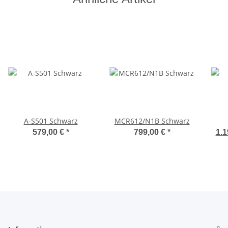
A-S501 Schwarz
MCR612/N1B Schwarz
579,00 €
*
799,00 €
*
1.1