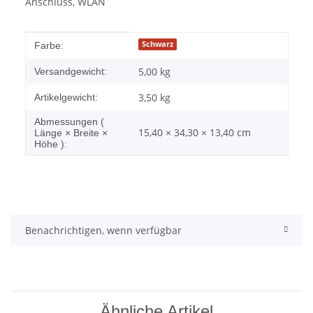
Anschluss, WLAN
Produkteigenschaft
Wert
Schwarz
Farbe:
5,00 kg
Versandgewicht:
3,50
kg
Artikelgewicht:
Abmessungen (
15,40 × 34,30 × 13,40 cm
Länge × Breite ×
Höhe ):
Benachrichtigen, wenn verfügbar
Ähnliche Artikel