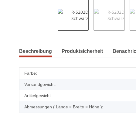
weitere Registerkarten anzeigen
Beschreibung
Produktsicherheit
Benachric
Produkteigenschaft
Wert
Farbe:
Versandgewicht:
Artikelgewicht:
Abmessungen ( Länge × Breite × Höhe ):