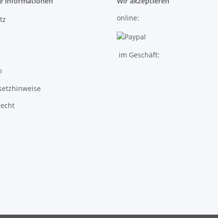
e Informationen
Wir akzeptieren
online:
tz
im Geschäft:
m
setzhinweise
recht