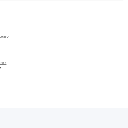
arz
*