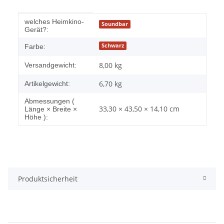
Produkteigenschaft
Wert
welches Heimkino-
Soundbar
Gerät?:
Schwarz
Farbe:
8,00 kg
Versandgewicht:
6,70
kg
Artikelgewicht:
Abmessungen (
33,30 × 43,50 × 14,10 cm
Länge × Breite ×
Höhe ):
Produktsicherheit